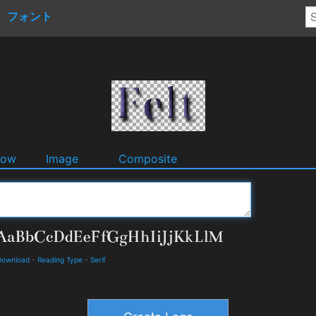
フォント
dow
Image
Composite
Download
-
Reading Type
-
Serif