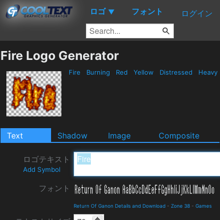
ロゴ
フォント
▼
ログイン
Fire Logo Generator
Fire
Burning
Red
Yellow
Distressed
Heavy
Text
Shadow
Image
Composite
ロゴテキスト
Add Symbol
フォント
Return Of Ganon Details and Download
-
Zone 38
-
Games