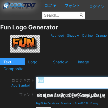
ロゴ
フォント
▼
ログイン
Fun Logo Generator
Rounded
Shadow
Outline
Orange
Text
Logo
Shadow
Image
Composite
ロゴテキスト
Add Symbol
フォント
Big Bloke Details and Download
-
BLAMBOT!
-
Freaky