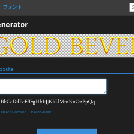
フォント
nerator
osite
tails and Download
-
Unicode Arabic