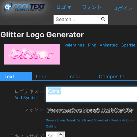
ロゴ
フォント
▼
ログイン
Glitter Logo Generator
Valentines
Pink
Animated
Sparkle
Text
Logo
Image
Composite
ロゴテキスト
Add Symbol
フォント
Groovalicious Tweak Details and Download
-
Font-a-licious
-
Outline
テキストサイズ