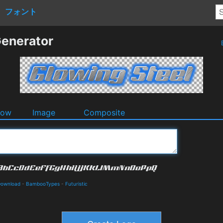
フォント
Generator
dow
Image
Composite
Download
-
BambooTypes
-
Futuristic