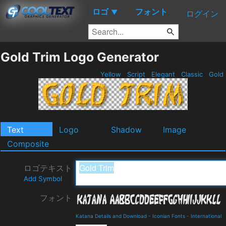
ロゴ
フォント
▼
ログイン
Gold Trim Logo Generator
Yellow
Script
Elegant
Classic
Gold
Text
Logo
Shadow
Image
Composite
ロゴテキスト
Add Symbol
フォント
Katana Details and Download
-
Iconian Fonts
-
International