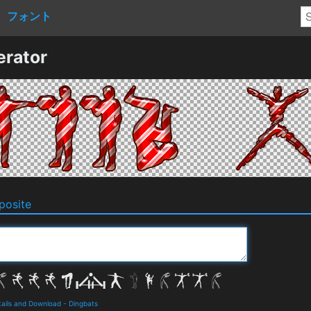
フォント
erator
osite
tails and Download
-
Dingbats