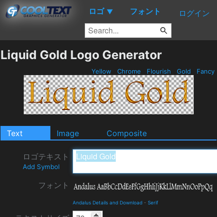
ロゴ
フォント
▼
ログイン
Liquid Gold Logo Generator
Yellow
Chrome
Flourish
Gold
Fancy
Text
Image
Composite
ロゴテキスト
Add Symbol
フォント
Andalus Details and Download
-
Serif