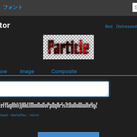
フォント
tor
Red
Distresse
dow
Image
Composite
nload
-
MartinPlus
-
Horror