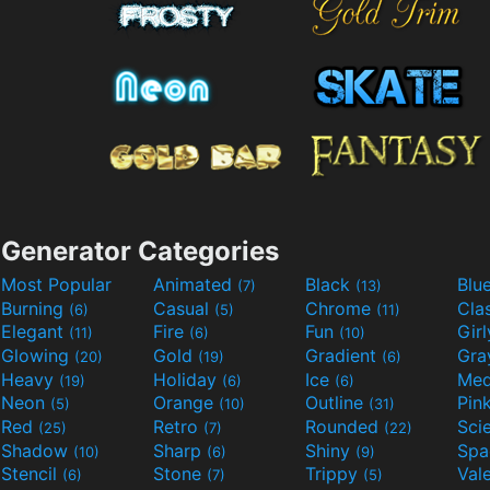
Generator Categories
Most Popular
Animated
Black
Blu
(7)
(13)
Burning
Casual
Chrome
Cla
(6)
(5)
(11)
Elegant
Fire
Fun
Gir
(11)
(6)
(10)
Glowing
Gold
Gradient
Gr
(20)
(19)
(6)
Heavy
Holiday
Ice
Med
(19)
(6)
(6)
Neon
Orange
Outline
Pin
(5)
(10)
(31)
Red
Retro
Rounded
(25)
(7)
(22)
Shadow
Sharp
Shiny
Sp
(10)
(6)
(9)
Stencil
Stone
Trippy
Val
(6)
(7)
(5)