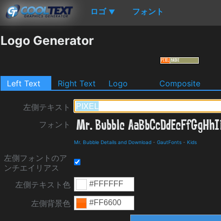
ロゴ
フォント
▼
Logo Generator
Left Text
Right Text
Logo
Composite
左側テキスト
フォント
Mr. Bubble Details and Download
-
GautFonts
-
Kids
左側フォントのア
ンチエイリアス
左側テキスト色
左側背景色