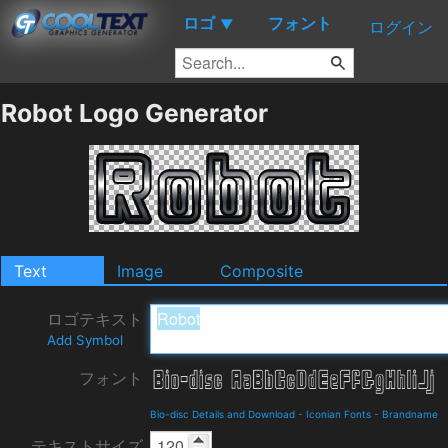
ロゴ
フォント
▼
ログイン
Robot Logo Generator
Text
Image
Composite
ロゴテキスト
Add Symbol
フォント
Bio-disc Details and Download
-
Iconian Fonts
-
Brandname
テキストサイズ