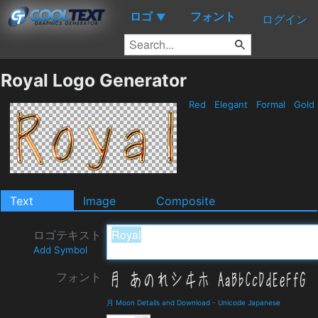
ロゴ
フォント
▼
ログイン
Royal Logo Generator
Red
Elegant
Formal
Gold
Text
Image
Composite
ロゴテキスト
Add Symbol
フォント
月 Moon Details and Download
-
Unicode Japanese