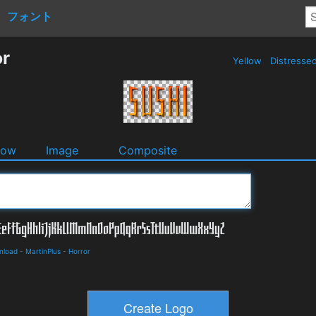
フォント
or
Yellow
Distresse
dow
Image
Composite
nload
-
MartinPlus
-
Horror