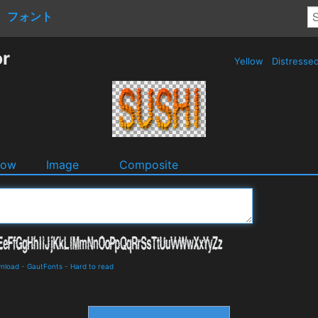
フォント
or
Yellow
Distresse
dow
Image
Composite
wnload
-
GautFonts
-
Hard to read