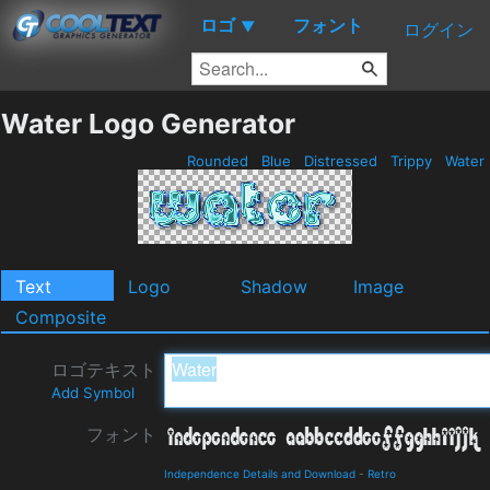
ロゴ
フォント
▼
ログイン
Water Logo Generator
Rounded
Blue
Distressed
Trippy
Water
Text
Logo
Shadow
Image
Composite
ロゴテキスト
Add Symbol
フォント
Independence Details and Download
-
Retro