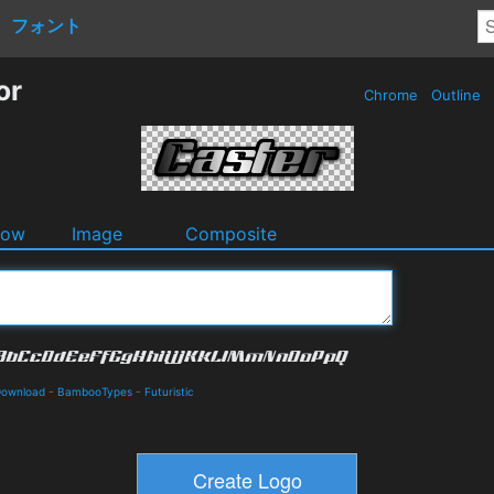
フォント
or
Chrome
Outline
dow
Image
Composite
Download
-
BambooTypes
-
Futuristic