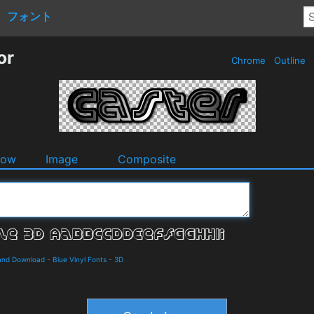
フォント
or
Chrome
Outline
dow
Image
Composite
 and Download
-
Blue Vinyl Fonts
-
3D