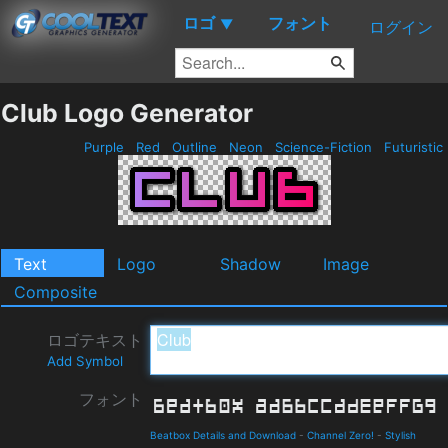
ロゴ
フォント
▼
ログイン
Club Logo Generator
Purple
Red
Outline
Neon
Science-Fiction
Futuristic
Text
Logo
Shadow
Image
Composite
ロゴテキスト
Add Symbol
フォント
Beatbox Details and Download
-
Channel Zero!
-
Stylish