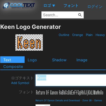
ロゴ
フォント
▼
ログイン
Keen Logo Generator
Outline
Orange
Plain
Heavy
Text
Logo
Shadow
Image
Composite
ロゴテキスト
Add Symbol
フォント
Return Of Ganon Details and Download
-
Zone 38
-
Games