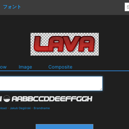
フォント
dow
Image
Composite
nload
-
Jakub Degórski
-
Brandname