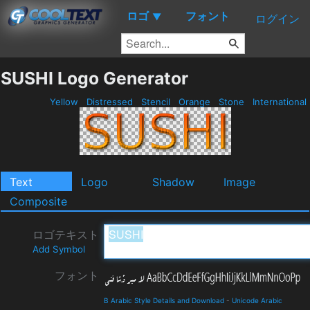
ロゴ
フォント
▼
ログイン
SUSHI Logo Generator
Yellow
Distressed
Stencil
Orange
Stone
International
Text
Logo
Shadow
Image
Composite
ロゴテキスト
Add Symbol
フォント
B Arabic Style Details and Download
-
Unicode Arabic